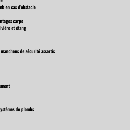
le
mb en cas d’obstacle
e
ontages carpe
rivière et étang
 manchons de sécurité assortis
ement
n
systèmes de plombs