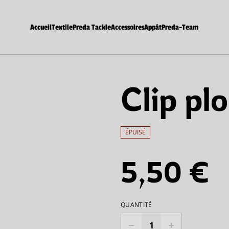
Accueil
Textile
Preda Tackle
Accessoires
Appât
Preda-Team
Clip pl
ÉPUISÉ
5,50 €
QUANTITÉ